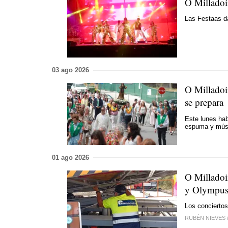
O Milladoi
Las Festaas d
03 ago 2026
O Milladoir
se prepara
Este lunes hab
espuma y mús
01 ago 2026
O Milladoi
y Olympus 
Los conciertos
RUBÉN NIEVES