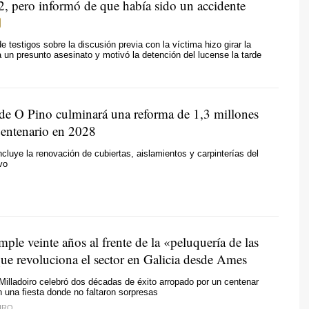
12, pero informó de que había sido un accidente
e testigos sobre la discusión previa con la víctima hizo girar la
a un presunto asesinato y motivó la detención del lucense la tarde
 de O Pino culminará una reforma de 1,3 millones
uentenario en 2028
ncluye la renovación de cubiertas, aislamientos y carpinterías del
vo
mple veinte años al frente de la «peluquería de las
ue revoluciona el sector en Galicia desde Ames
Milladoiro celebró dos décadas de éxito arropado por un centenar
n una fiesta donde no faltaron sorpresas
EIRO