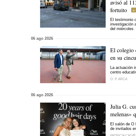
avisó al 1
fortuito
El testimonio d
investigación 
del miércoles
06 ago 2026
El colegio
en su cinc
La actuación i
centro educati
O. P. ARCA
06 ago 2026
Julia G. cu
melenas» q
El salón de O 
de invitados e
PATRICIA CALV