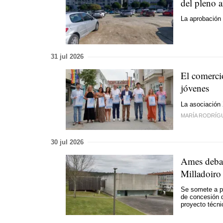
del pleno 
La aprobación
31 jul 2026
El comercio
jóvenes
La asociación
MARÍA RODRÍG
30 jul 2026
Ames debat
Milladoiro
Se somete a pl
de concesión d
proyecto técni