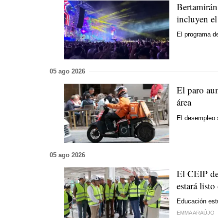
Bertamiráns
incluyen e
El programa de
05 ago 2026
El paro au
área
El desempleo 
05 ago 2026
El CEIP de
estará list
Educación est
EMMA ARAÚJO