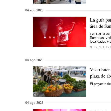
04 ago 2026
La guía par
área de Sa
Del 1 al 31 de
Romerías, verb
localidades y 
N.R.N.
/
U.L.
/
Y.
04 ago 2026
Visto buen
plaza de a
El proyecto ti
04 ago 2026