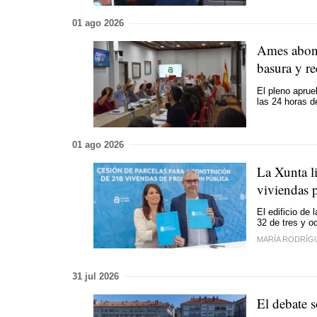
01 ago 2026
Ames abona
basura y re
El pleno aprue
las 24 horas d
01 ago 2026
La Xunta li
viviendas 
El edificio de 
32 de tres y o
MARÍA RODRÍG
31 jul 2026
El debate s