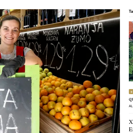
Ta
q
AL
X
E