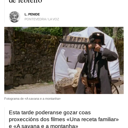
L. PENIDE
PONTEVEDRA / LA VOZ
Fotograma de «A savana e a montanha»
Esta tarde poderanse gozar coas
proxeccións dos filmes «Una receta familiar»
e «A savana e a montanha»