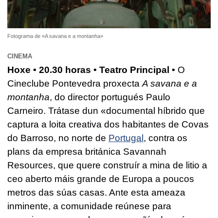
Fotograma de «A savana e a montanha»
CINEMA
Hoxe • 20.30 horas • Teatro Principal •
O
Cineclube Pontevedra proxecta
A savana e a
montanha
, do director portugués Paulo
Carneiro. Trátase dun «documental híbrido que
captura a loita creativa dos habitantes de Covas
do Barroso, no norte de
Portugal
, contra os
plans da empresa británica Savannah
Resources, que quere construír a mina de litio a
ceo aberto máis grande de Europa a poucos
metros das súas casas. Ante esta ameaza
inminente, a comunidade reúnese para