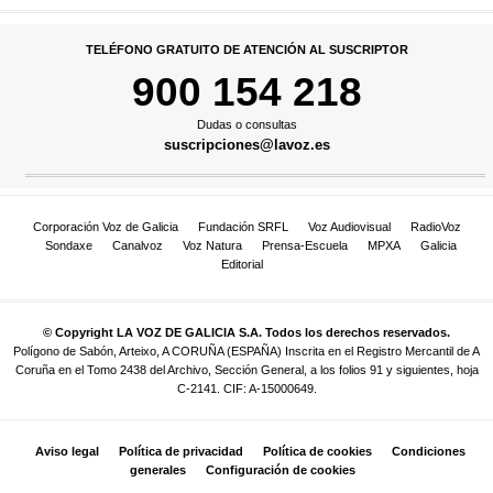
TELÉFONO GRATUITO DE ATENCIÓN AL SUSCRIPTOR
900 154 218
Dudas o consultas
suscripciones@lavoz.es
Corporación Voz de Galicia
Fundación SRFL
Voz Audiovisual
RadioVoz
Sondaxe
Canalvoz
Voz Natura
Prensa-Escuela
MPXA
Galicia
Editorial
© Copyright LA VOZ DE GALICIA S.A. Todos los derechos reservados.
Polígono de Sabón, Arteixo, A CORUÑA (ESPAÑA) Inscrita en el Registro Mercantil de A
Coruña en el Tomo 2438 del Archivo, Sección General, a los folios 91 y siguientes, hoja
C-2141. CIF: A-15000649.
Aviso legal
Política de privacidad
Política de cookies
Condiciones
generales
Configuración de cookies