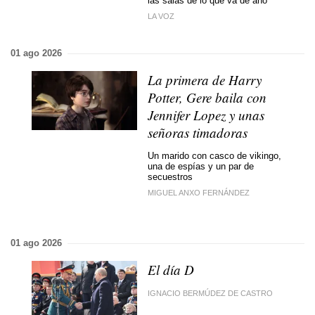
las salas de lo que va de año
LA VOZ
01 ago 2026
La primera de Harry
Potter, Gere baila con
Jennifer Lopez y unas
señoras timadoras
Un marido con casco de vikingo,
una de espías y un par de
secuestros
MIGUEL ANXO FERNÁNDEZ
01 ago 2026
El día D
IGNACIO BERMÚDEZ DE CASTRO