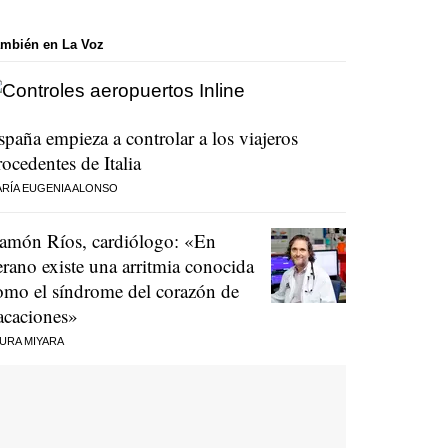
mbién en La Voz
spaña empieza a controlar a los viajeros
rocedentes de Italia
RÍA EUGENIA ALONSO
amón Ríos, cardiólogo: «En
erano existe una arritmia conocida
omo el síndrome del corazón de
acaciones»
URA MIYARA