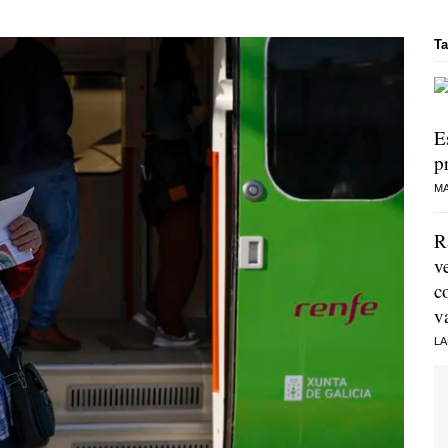
Ta
E
p
MA
R
v
c
v
LA