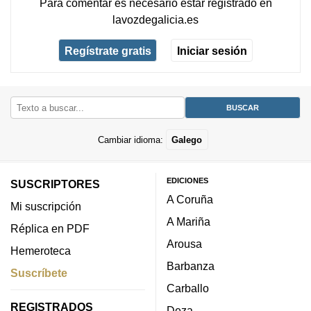
Para comentar es necesario
estar registrado
en
lavozdegalicia.es
Regístrate gratis
Iniciar sesión
Cambiar idioma:
Galego
EDICIONES
SUSCRIPTORES
A Coruña
Mi suscripción
A Mariña
Réplica en PDF
Arousa
Hemeroteca
Barbanza
Suscríbete
Carballo
REGISTRADOS
Deza