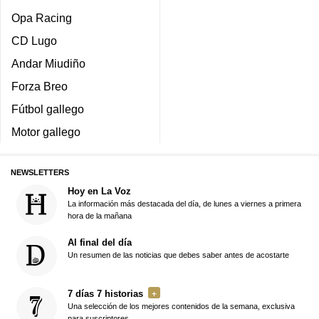
Opa Racing
CD Lugo
Andar Miudiño
Forza Breo
Fútbol gallego
Motor gallego
NEWSLETTERS
Hoy en La Voz
La información más destacada del día, de lunes a viernes a primera
hora de la mañana
Al final del día
Un resumen de las noticias que debes saber antes de acostarte
7 días 7 historias
Una selección de los mejores contenidos de la semana, exclusiva
para suscriptores