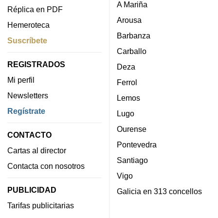
A Mariña
Réplica en PDF
Arousa
Hemeroteca
Barbanza
Suscríbete
Carballo
REGISTRADOS
Deza
Mi perfil
Ferrol
Newsletters
Lemos
Regístrate
Lugo
Ourense
CONTACTO
Pontevedra
Cartas al director
Santiago
Contacta con nosotros
Vigo
PUBLICIDAD
Galicia en 313 concellos
Tarifas publicitarias