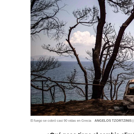
El fuego se cobró casi 90 vidas en Grecia
ANGELOS TZORTZINIS |