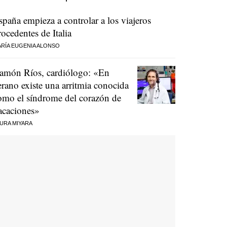
spaña empieza a controlar a los viajeros
rocedentes de Italia
RÍA EUGENIA ALONSO
amón Ríos, cardiólogo: «En
erano existe una arritmia conocida
omo el síndrome del corazón de
acaciones»
URA MIYARA