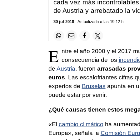
cada vez más incontrolables,
de Austria y arrebatado la vi
30 jul 2018
. Actualizado a las 19:12 h.
E
ntre el año 2000 y el 2017 
consecuencia de los
incendi
de
Austria
, fueron
arrasadas prov
euros
. Las escalofriantes cifras q
expertos de
Bruselas
apunta en un
puede estar por venir.
¿Qué causas tienen estos meg
«El
cambio climático
ha aumentado 
Europa», señala la
Comisión Eur