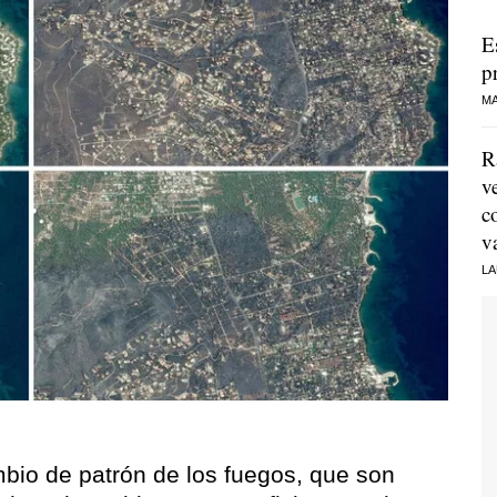
E
p
MA
R
v
c
v
LA
mbio de patrón de los fuegos, que son