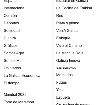
España
Estudiar en Galicia
Internacional
La Cocina de Frabisa
Opinión
Red
Deportes
Plata o plomo
Sociedad
Ven A Galicia
Cultura
Enfoque
Gráficos
Vive el Camino
Somos Agro
La Mochila Roja
Somos Mar
Galicia Innova
Obituarios
SUPLEMENTOS
Mercados
La Galicia Económica
Fugas
El tiempo
Yes
Mundial 2026
Escuela
Torre de Marathon
On, revista de motor