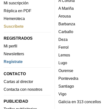
A Coruña
Mi suscripción
A Mariña
Réplica en PDF
Arousa
Hemeroteca
Barbanza
Suscríbete
Carballo
REGISTRADOS
Deza
Mi perfil
Ferrol
Newsletters
Lemos
Regístrate
Lugo
Ourense
CONTACTO
Pontevedra
Cartas al director
Santiago
Contacta con nosotros
Vigo
PUBLICIDAD
Galicia en 313 concellos
Tarifas publicitarias