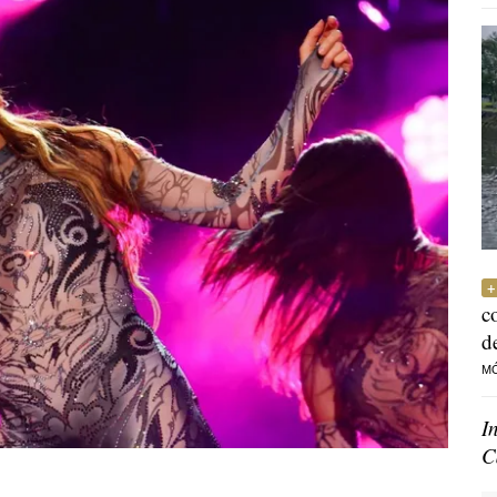
c
d
M
I
C