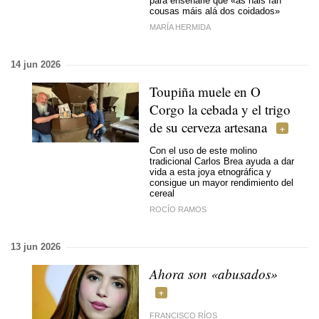
para enseñarle que «as nais fan
cousas máis alá dos coidados»
MARÍA HERMIDA
14 jun 2026
Toupiña muele en O
Corgo la cebada y el trigo
de su cerveza artesana
Con el uso de este molino
tradicional Carlos Brea ayuda a dar
vida a esta joya etnográfica y
consigue un mayor rendimiento del
cereal
ROCÍO RAMOS
13 jun 2026
Ahora son «abusados»
FRANCISCO RÍOS