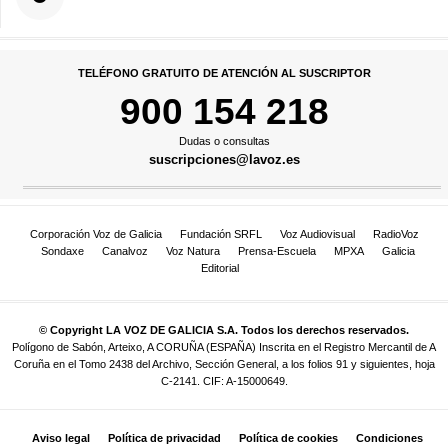
TELÉFONO GRATUITO DE ATENCIÓN AL SUSCRIPTOR
900 154 218
Dudas o consultas
suscripciones@lavoz.es
Corporación Voz de Galicia
Fundación SRFL
Voz Audiovisual
RadioVoz
Sondaxe
Canalvoz
Voz Natura
Prensa-Escuela
MPXA
Galicia
Editorial
© Copyright LA VOZ DE GALICIA S.A. Todos los derechos reservados.
Polígono de Sabón, Arteixo, A CORUÑA (ESPAÑA) Inscrita en el Registro Mercantil de A
Coruña en el Tomo 2438 del Archivo, Sección General, a los folios 91 y siguientes, hoja
C-2141. CIF: A-15000649.
Aviso legal
Política de privacidad
Política de cookies
Condiciones