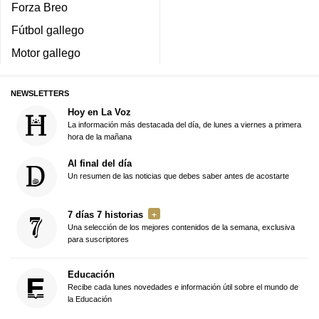
Forza Breo
Fútbol gallego
Motor gallego
NEWSLETTERS
Hoy en La Voz
La información más destacada del día, de lunes a viernes a primera
hora de la mañana
Al final del día
Un resumen de las noticias que debes saber antes de acostarte
7 días 7 historias
Una selección de los mejores contenidos de la semana, exclusiva
para suscriptores
Educación
Recibe cada lunes novedades e información útil sobre el mundo de
la Educación