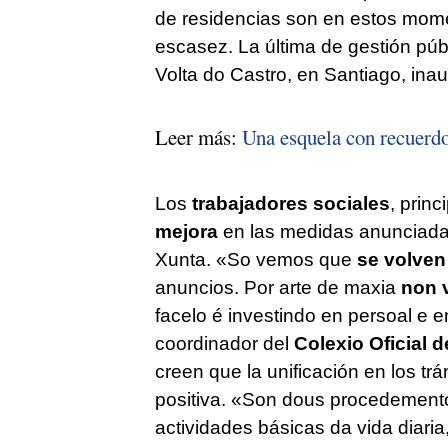
de residencias son en estos mom
escasez. La última de gestión públ
Volta do Castro, en Santiago, ina
Leer más:
Una esquela con recuerd
Los
trabajadores sociales
, prin
mejora
en las medidas anunciadas 
Xunta.
«So vemos que
se volven
anuncios. Por arte de maxia
non v
facelo é investindo en persoal e 
coordinador del
Colexio Oficial d
creen que la unificación en los t
positiva.
«Son dous procedementos
actividades básicas da vida diari