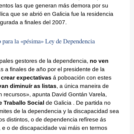
entos las que generan más demora por su
ica que se abrió en Galicia fue la residencia
ugurada a finales del 2007.
o para la «pésima» Ley de Dependencia
cipales gestores de la dependencia,
no ven
a finales de año por el presidente de la
 crear expectativas
á poboación con estes
an diminuír as listas
, a única maneira de
en recursos»
, apunta David Gontán Varela,
e Traballo Social
de Galicia . De partida no
rámites de la dependencia y la discapacidad sea
 distintos, o de dependencia refírese ás
a, e o de discapacidade vai máis en termos