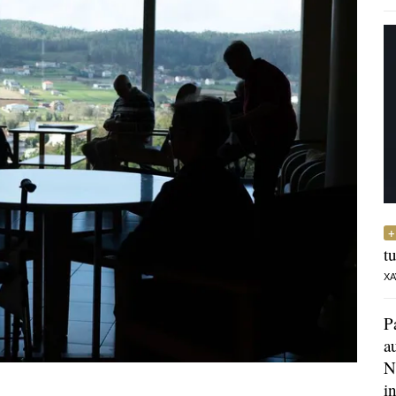
t
XA
P
a
N
i