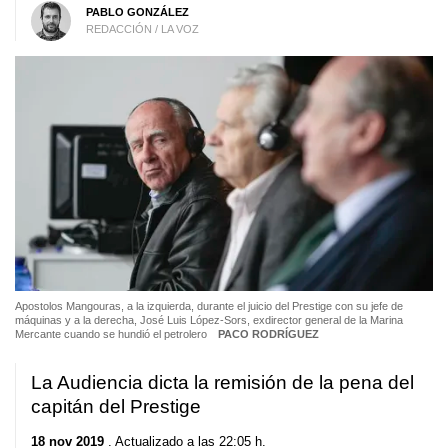
PABLO GONZÁLEZ
REDACCIÓN / LA VOZ
Apostolos Mangouras, a la izquierda, durante el juicio del Prestige con su jefe de
máquinas y a la derecha, José Luis López-Sors, exdirector general de la Marina
Mercante cuando se hundió el petrolero
PACO RODRÍGUEZ
La Audiencia dicta la remisión de la pena del
capitán del Prestige
18 nov 2019
. Actualizado a las 22:05 h.