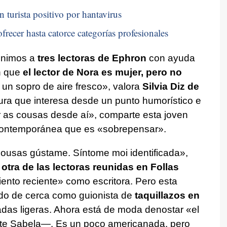
n turista positivo por hantavirus
frecer hasta catorce categorías profesionales
eunimos a
tres lectoras de Ephron
con ayuda
n que
el lector de Nora es mujer, pero no
é un sopro de aire fresco», valora
Silvia Diz de
ura que interesa desde un punto humorístico e
r as cousas desde aí», comparte esta joven
a contemporánea que es «sobrepensar».
cousas gústame. Síntome moi identificada»,
 otra de las lectoras reunidas en Follas
ento reciente» como escritora. Pero esta
do de cerca como guionista de
taquillazos en
adas ligeras. Ahora está de moda denostar «el
rte Sabela—. Es un poco americanada, pero