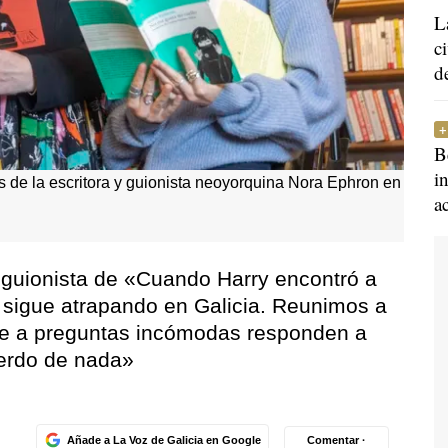
L
c
d
B
i
es de la escritora y guionista neoyorquina Nora Ephron en
a
 guionista de «Cuando Harry encontró a
ne sigue atrapando en Galicia. Reunimos a
que a preguntas incómodas responden a
erdo de nada»
Añade a La Voz de Galicia en Google
Comentar ·