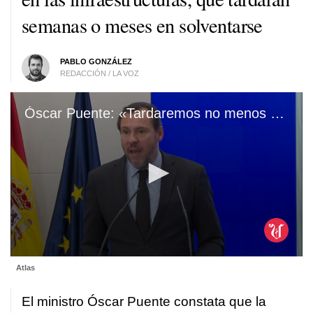
semanas o meses en solventarse
PABLO GONZÁLEZ
REDACCIÓN / LA VOZ
Óscar Puente: «Tardaremos no menos de dos o tres semanas en devolver la operatividad a la vía Madrid-Valencia»
0
Atlas
seconds
of
1
El ministro Óscar Puente constata que la
minute,