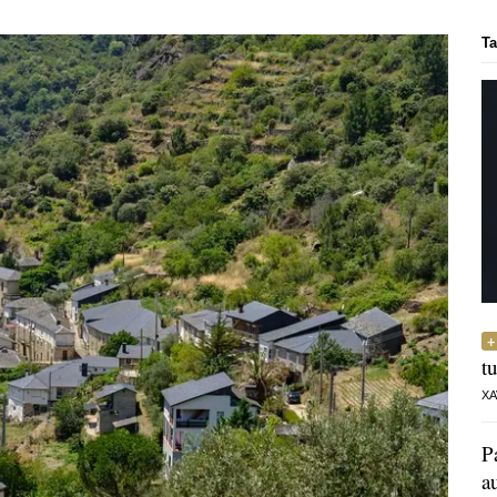
Ta
t
XA
P
a