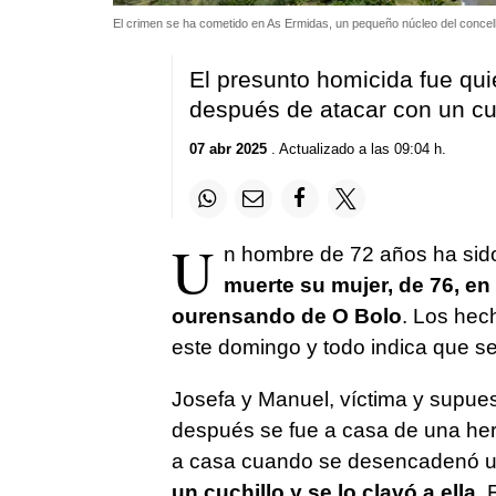
El crimen se ha cometido en As Ermidas, un pequeño núcleo del conce
El presunto homicida fue qui
después de atacar con un cu
07 abr 2025
. Actualizado a las 09:04 h.
U
n hombre de 72 años ha si
muerte su mujer, de 76, en
ourensando de O Bolo
. Los hec
este domingo y todo indica que se
Josefa y Manuel, víctima y supues
después se fue a casa de una herma
a casa cuando se desencadenó u
un cuchillo y se lo clavó a ella
. 