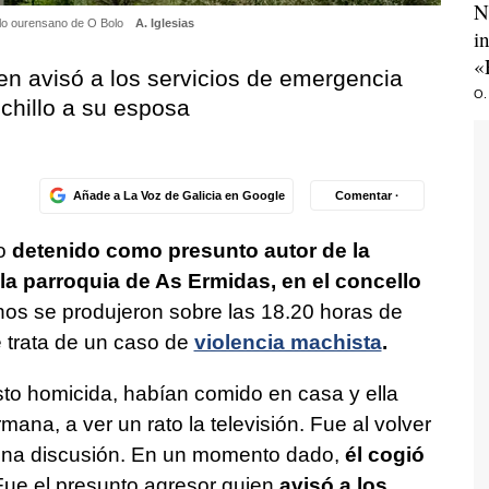
N
llo ourensano de O Bolo
A. Iglesias
i
«
en avisó a los servicios de emergencia
O.
chillo a su esposa
Añade a La Voz de Galicia en Google
Comentar ·
do
detenido como presunto autor de la
 la parroquia de As Ermidas, en el concello
hos se produjeron sobre las 18.20 horas de
 trata de un caso de
violencia machista
.
to homicida, habían comido en casa y ella
na, a ver un rato la televisión. Fue al volver
na discusión. En un momento dado,
él cogió
Fue el presunto agresor quien
avisó a los