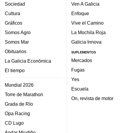
Sociedad
Ven A Galicia
Cultura
Enfoque
Gráficos
Vive el Camino
Somos Agro
La Mochila Roja
Somos Mar
Galicia Innova
Obituarios
SUPLEMENTOS
Mercados
La Galicia Económica
Fugas
El tiempo
Yes
Mundial 2026
Escuela
Torre de Marathon
On, revista de motor
Grada de Río
Opa Racing
CD Lugo
Andar Miudiño