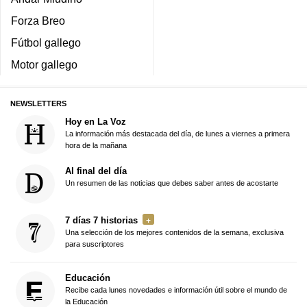
Forza Breo
Fútbol gallego
Motor gallego
NEWSLETTERS
Hoy en La Voz
La información más destacada del día, de lunes a viernes a primera
hora de la mañana
Al final del día
Un resumen de las noticias que debes saber antes de acostarte
7 días 7 historias
Una selección de los mejores contenidos de la semana, exclusiva
para suscriptores
Educación
Recibe cada lunes novedades e información útil sobre el mundo de
la Educación