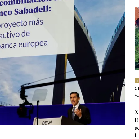
q
AL
X
E
a
l