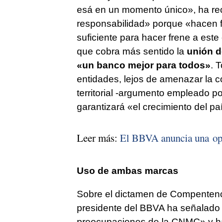
esá en un momento único», ha re
responsabilidad» porque «hacen f
suficiente para hacer frene a est
que cobra más sentido la
unión d
«un banco mejor para todos»
. 
entidades, lejos de amenazar la 
territorial -argumento empleado p
garantizará «el crecimiento del paí
Leer más:
El BBVA anuncia una opa
Uso de ambas marcas
Sobre el dictamen de Compentenci
presidente del BBVA ha señalado 
preocupaciones de la CNMC» y ha 