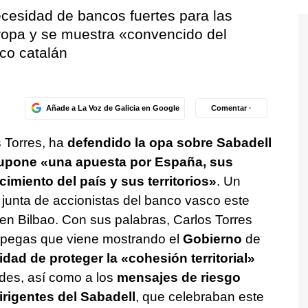
necesidad de bancos fuertes para las
ropa y se muestra «convencido del
nco catalán
Añade a La Voz de Galicia en Google
Comentar ·
s Torres, ha
defendido la opa sobre Sabadell
upone «una apuesta por España, sus
cimiento del país y sus territorios»
. Un
 junta de accionistas del banco vasco este
en Bilbao. Con sus palabras, Carlos Torres
 pegas que viene mostrando el
Gobierno
de
dad de proteger la «cohesión territorial»
ades, así como a los
mensajes de riesgo
rigentes del Sabadell
, que celebraban este