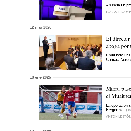
Anuncia un pr
LUCAS IRIGOY
12 mar 2026
El director
aboga por 
Pronunció una
Cámara Noroes
18 ene 2026
Marru pasó
el Muaithe
La operación s
Bergan se guar
ANTÓN LESTÓ