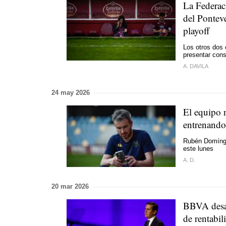
La Federaci
del Ponteve
playoff
Los otros dos 
presentar con
A. DAVILA
24 may 2026
El equipo 
entrenando
Rubén Domíngu
este lunes
A. D.
20 mar 2026
BBVA desaf
de rentabi