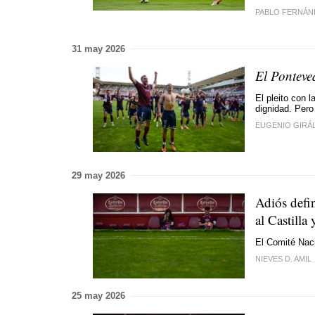
PABLO FERNÁN
31 may 2026
El Ponteve
El pleito con
dignidad. Pero 
EUGENIO GIRÁ
29 may 2026
Adiós defin
al Castilla
El Comité Naci
NIEVES D. AMIL
25 may 2026