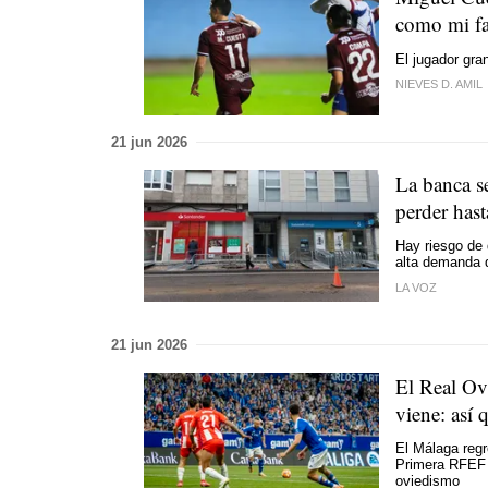
como mi fa
El jugador gra
NIEVES D. AMIL
21 jun 2026
La banca se
perder has
Hay riesgo de 
alta demanda d
LA VOZ
21 jun 2026
El Real Ov
viene: así
El Málaga regr
Primera RFEF l
oviedismo