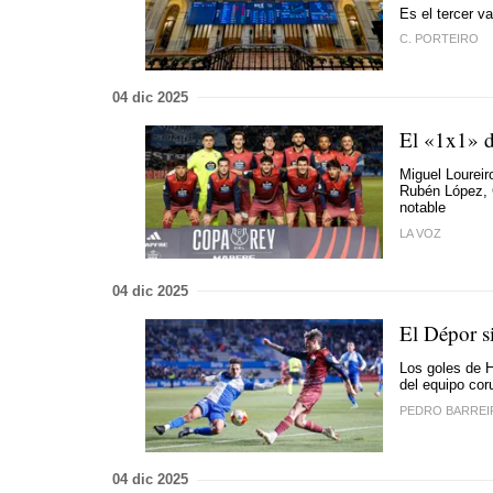
Es el tercer v
C. PORTEIRO
04 dic 2025
El «1x1» de
Miguel Loureir
Rubén López, C
notable
LA VOZ
04 dic 2025
El Dépor s
Los goles de H
del equipo coru
PEDRO BARREI
04 dic 2025