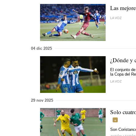
Las mejore
LA VOZ
04 dic 2025
¿Dónde y c
El conjunto de
la Copa del R
LA VOZ
29 nov 2025
Solo cuatr
Son Coristanc