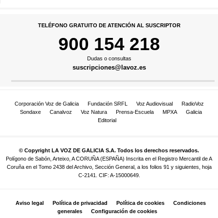
TELÉFONO GRATUITO DE ATENCIÓN AL SUSCRIPTOR
900 154 218
Dudas o consultas
suscripciones@lavoz.es
Corporación Voz de Galicia
Fundación SRFL
Voz Audiovisual
RadioVoz
Sondaxe
Canalvoz
Voz Natura
Prensa-Escuela
MPXA
Galicia
Editorial
© Copyright LA VOZ DE GALICIA S.A. Todos los derechos reservados.
Polígono de Sabón, Arteixo, A CORUÑA (ESPAÑA) Inscrita en el Registro Mercantil de A
Coruña en el Tomo 2438 del Archivo, Sección General, a los folios 91 y siguientes, hoja
C-2141. CIF: A-15000649.
Aviso legal
Política de privacidad
Política de cookies
Condiciones
generales
Configuración de cookies