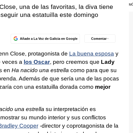
M
ose, una de las favoritas, la diva tiene
seguir una estatuilla este domingo
Añade a La Voz de Galicia en Google
Comentar ·
enn Close, protagonista de
La buena esposa
y
e veces a
los
Oscar
, pero creemos que
Lady
es en
Ha nacido una estrella
como para que su
prenda. Además de que sería una de las pocas
zaría con una estatuilla dorada como
mejor
cido una estrella
su interpretación es
mostrar su mundo interior y sus conflictos
Bradley Cooper
-director y coprotagonista de la