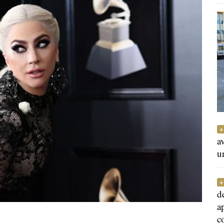
a
u
d
a
c