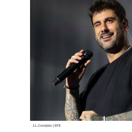
J.L.Cereijido | EFE