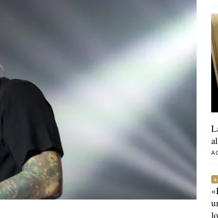
L
a
A
«
u
l