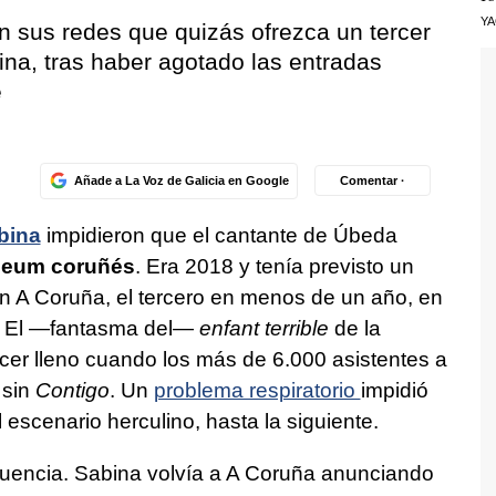
Y
n sus redes que quizás ofrezca un tercer
lina, tras haber agotado las entradas
e
Añade a La Voz de Galicia en Google
Comentar ·
bina
impidieron que el cantante de Úbeda
iseum coruñés
. Era 2018 y tenía previsto un
n A Coruña, el tercero en menos de un año, en
. El —fantasma del—
enfant terrible
de la
rcer lleno cuando los más de 6.000 asistentes a
 sin
Contigo
. Un
problema respiratorio
impidió
 escenario herculino, hasta la siguiente.
secuencia. Sabina volvía a A Coruña anunciando