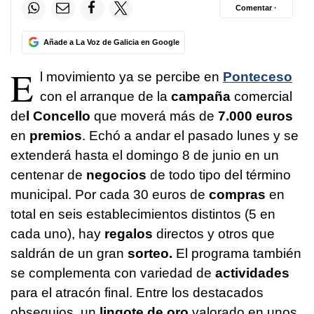
Comentar ·
Añade a La Voz de Galicia en Google
E
l movimiento ya se percibe en
Ponteceso
con el arranque de la
campaña
comercial
de
l Concello
que moverá más de
7.000 euros
en
premios
. Echó a andar el pasado lunes y se
extenderá hasta el domingo 8 de junio en un
centenar de
negocios
de todo tipo del término
municipal. Por cada 30 euros de
compras
en
total en seis establecimientos distintos (5 en
cada uno), hay
regalos
directos y otros que
saldrán de un gran
sorteo.
El programa también
se complementa con variedad de
actividades
para el atracón final. Entre los destacados
obsequios, un
lingote de oro
valorado en unos