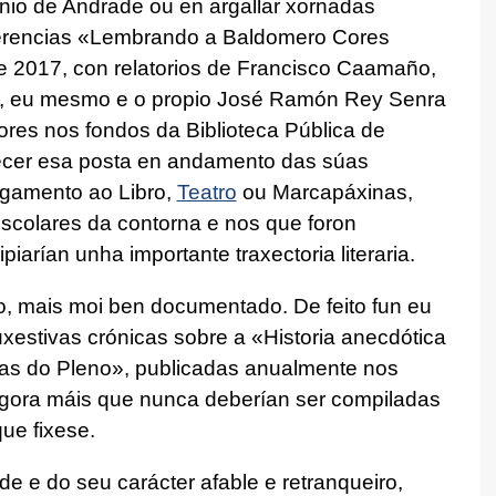
onio de Andrade ou en argallar xornadas
nferencias «Lembrando a Baldomero Cores
 2017, con relatorios de Francisco Caamaño,
ira, eu mesmo e o propio José Ramón Rey Senra
res nos fondos da Biblioteca Pública de
cer esa posta en andamento das súas
egamento ao Libro,
Teatro
ou Marcapáxinas,
 escolares da contorna e nos que foron
iarían unha importante traxectoria literaria.
co, mais moi ben documentado. De feito fun eu
uxestivas crónicas sobre a «Historia anecdótica
tas do Pleno», publicadas anualmente nos
gora máis que nunca deberían ser compiladas
ue fixese.
 e do seu carácter afable e retranqueiro,