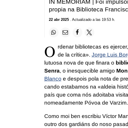
IN MEMORIAM | Foi impulsor
propia na Biblioteca Franci
22 abr 2025
. Actualizado a las 19:53 h.
O
rdenar bibliotecas es ejercer
de la crítica».
Jorge Luis Bo
lutuosa nova de que finara o
bibl
Senra
, o inesquecible amigo
Mon
Blanco
e despois pola nota de pr
cando estabamos na «aldeia histó
país que coma nós adoitaba visita
nomeadamente Póvoa de Varzim.
Como moi ben escribiu Víctor Man
outro dos gardiáns do noso pasad