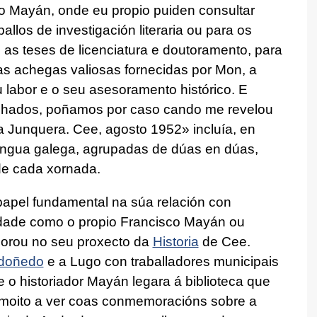
co Mayán, onde eu propio puiden consultar
allos de investigación literaria ou para os
as teses de licenciatura e doutoramento, para
s achegas valiosas fornecidas por Mon, a
 labor e o seu asesoramento histórico. E
achados, poñamos por caso cando me revelou
 Junquera. Cee, agosto 1952» incluía, en
lingua galega, agrupadas de dúas en dúas,
 de cada xornada.
apel fundamental na súa relación con
lidade como o propio Francisco Mayán ou
orou no seu proxecto da
Historia
de Cee.
doñedo
e a Lugo con traballadores municipais
 o historiador Mayán legara á biblioteca que
 moito a ver coas conmemoracións sobre a