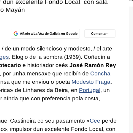
 dun excelente Fondo Local, con sala
sco Mayán
Añade a La Voz de Galicia en Google
Comentar ·
, / de un modo silencioso y modesto, / el arte
rges
, Elogio de la sombra (1969).
Coñecín a
iotecario
e historiador ceés
José Ramón Rey
, por unha mensaxe que recibín de
Concha
ensa que me enviou o poeta
Modesto Fraga
,
rica» de Linhares da Beira, en
Portugal
, un
r aínda que con preferencia pola costa,
uel Castiñeira co seu pasamento «
Cee
perde
o», impulsor dun excelente Fondo Local, con