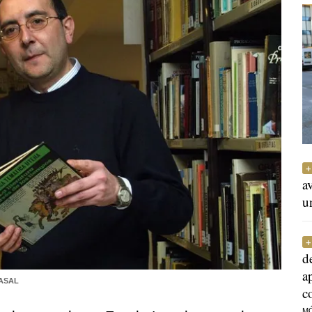
a
u
d
a
ASAL
c
M