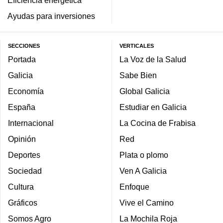
Eficiencia energética
Ayudas para inversiones
SECCIONES
VERTICALES
Portada
La Voz de la Salud
Galicia
Sabe Bien
Economía
Global Galicia
España
Estudiar en Galicia
Internacional
La Cocina de Frabisa
Opinión
Red
Deportes
Plata o plomo
Sociedad
Ven A Galicia
Cultura
Enfoque
Gráficos
Vive el Camino
Somos Agro
La Mochila Roja