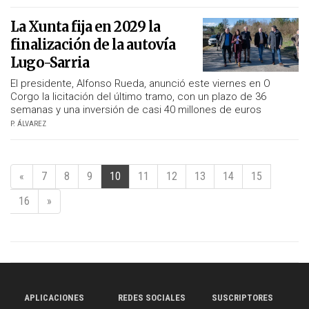
La Xunta fija en 2029 la
finalización de la autovía
Lugo-Sarria
El presidente, Alfonso Rueda, anunció este viernes en O
Corgo la licitación del último tramo, con un plazo de 36
semanas y una inversión de casi 40 millones de euros
P. ÁLVAREZ
«
7
8
9
10
11
12
13
14
15
16
»
APLICACIONES
REDES SOCIALES
SUSCRIPTORES