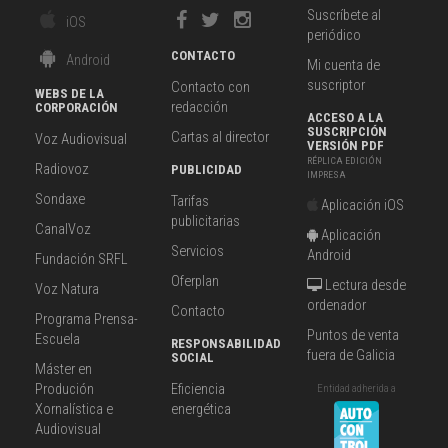
Suscríbete al
iOS
periódico
CONTACTO
Android
Mi cuenta de
suscriptor
Contacto con
WEBS DE LA
redacción
CORPORACIÓN
ACCESO A LA
SUSCRIPCIÓN
Cartas al director
Voz Audiovisual
VERSIÓN PDF
RÉPLICA EDICIÓN
Radiovoz
PUBLICIDAD
IMPRESA
Sondaxe
Tarifas
Aplicación iOS
publicitarias
CanalVoz
Aplicación
Servicios
Android
Fundación SRFL
Oferplan
Lectura desde
Voz Natura
ordenador
Contacto
Programa Prensa-
Puntos de venta
Escuela
RESPONSABILIDAD
fuera de Galicia
SOCIAL
Máster en
Produción
Eficiencia
Entidad adherida a
Xornalística e
energética
Audiovisual