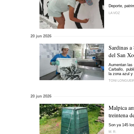
Deporte, patri
LA VOZ
20 jun 2026
Sardinas a 
del San X
Aumentan las 
Carballo, publ
la zona azul y
TONI LONGUEI
20 jun 2026
Malpica am
treintena d
Son ya 145 lo
M. R.