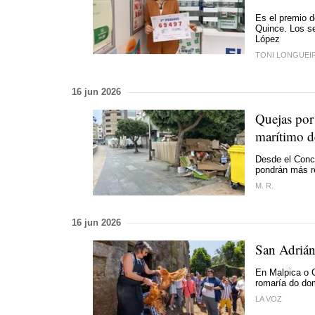
Es el premio d
Quince. Los sei
López
TONI LONGUEI
16 jun 2026
Quejas por
marítimo d
Desde el Conce
pondrán más re
M. R.
16 jun 2026
San Adrián
En Malpica o C
romaría do do
LA VOZ