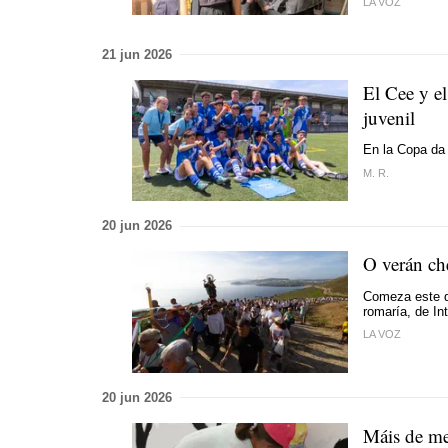
LA VOZ
21 jun 2026
El Cee y e
juvenil
En la Copa da 
M. R.
20 jun 2026
O verán ch
Comeza este d
romaría, de In
LA VOZ
20 jun 2026
Máis de me