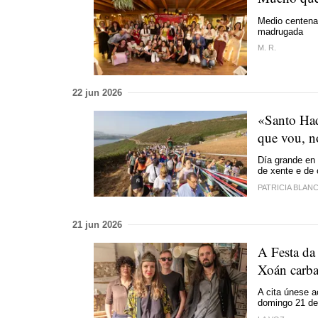
Medio centenar
madrugada
M. R.
22 jun 2026
«Santo Had
que vou, n
Día grande en 
de xente e de 
PATRICIA BLAN
21 jun 2026
A Festa da
Xoán carba
A cita únese a
domingo 21 de