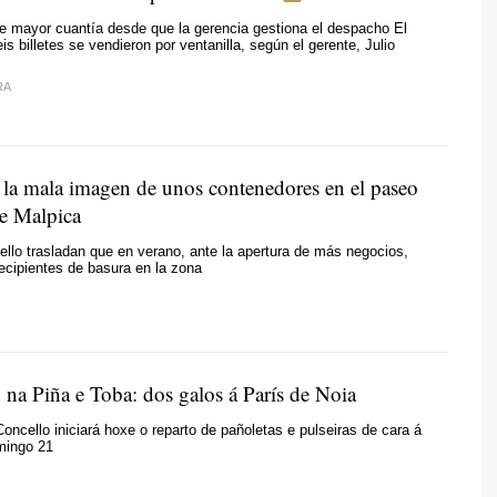
e mayor cuantía desde que la gerencia gestiona el despacho El
s billetes se vendieron por ventanilla, según el gerente, Julio
RA
 la mala imagen de unos contenedores en el paseo
e Malpica
llo trasladan que en verano, ante la apertura de más negocios,
cipientes de basura en la zona
 na Piña e Toba: dos galos á París de Noia
oncello iniciará hoxe o reparto de pañoletas e pulseiras de cara á
mingo 21