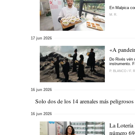
En Malpica co
M. R.
17 jun 2026
«A pandeire
Do Rivés vén d
instrumento. F
P. BLANCO
/
F.
16 jun 2026
Solo dos de los 14 arenales más peligrosos
16 jun 2026
La Lotería
número 69