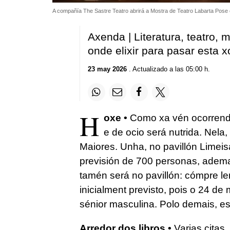
A compañía The Sastre Teatro abrirá a Mostra de Teatro Labarta Pose 
Axenda | Literatura, teatro, m
onde elixir para pasar esta
23 may 2026
. Actualizado a las 05:00 h.
H
oxe •
Como xa vén ocorrendo
e de ocio será nutrida. Nel
Maiores. Unha, no pavillón Limei
previsión de 700 personas, adem
tamén será no pavillón: cómpre l
inicialment previsto, pois o 24 d
sénior masculina. Polo demais, est
Arredor dos libros •
Varias citas