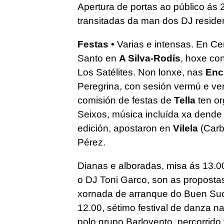
Apertura de portas ao público ás
transitadas da man dos DJ reside
Festas •
Varias e intensas. En Ce
Santo en
A Silva-Rodís
, hoxe co
Los Satélites. Non lonxe, nas
Enc
Peregrina, con sesión vermú e ve
comisión de festas de
Tella
ten or
Seixos, música incluída xa dende
edición, apostaron en
Vilela
(Carb
Pérez.
Dianas e alboradas, misa ás 13.0
o DJ Toni Garco, son as proposta
xornada de arranque do Buen S
12.00, sétimo festival de danza n
polo grupo Barlovento, percorrid