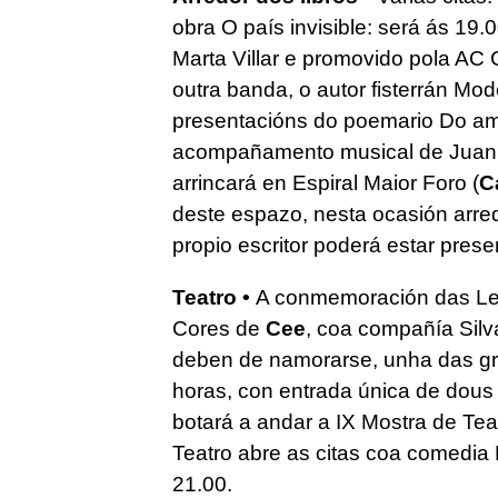
obra O país invisible: será ás 19
Marta Villar e promovido pola AC 
outra banda, o autor fisterrán Mo
presentacións do poemario Do amo
acompañamento musical de Juanma
arrincará en Espiral Maior Foro (
C
deste espazo, nesta ocasión arre
propio escritor poderá estar prese
Teatro •
A conmemoración das Let
Cores de
Cee
, coa compañía Silva
deben de namorarse, unha das gra
horas, con entrada única de dous
botará a andar a IX Mostra de Te
Teatro abre as citas coa comedia 
21.00.