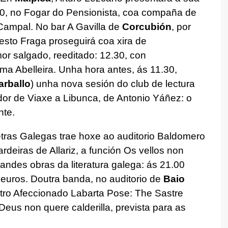
.00, no Fogar do Pensionista, coa compaña de
Campal. No bar A Gavilla de
Corcubión
, por
desto Fraga proseguirá coa xira de
r salgado, reeditado: 12.30, con
 Abelleira. Unha hora antes, ás 11.30,
arballo
) unha nova sesión do club de lectura
dor de Viaxe a Libunca, de Antonio Yáñez: o
nte.
ras Galegas trae hoxe ao auditorio Baldomero
rdeiras de Allariz, a función Os vellos non
ndes obras da literatura galega: ás 21.00
 euros. Doutra banda, no auditorio de
Baio
atro Afeccionado Labarta Pose: The Sastre
Deus non quere calderilla, prevista para as