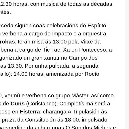
 22.30 horas, con música de todas as décadas
ntes.
rceda siguen coas celebracións do Espírito
n verbena a cargo de Impacto e a orquestra
robas
, terán misa ás 13.00 pola Virxe da
rbena a cargo de Tic Tac. Xa en Ponteceso, a
ganizado un gran xantar no Campo dos
 as 13.30. Por unha pulpada, a segunda
allo): 14.00 horas, amenizada por Rocío
0, vermú e verbena co grupo Máster, así como
s de
Cuns
(Coristanco). Completísima será a
uceso en
Fisterra
: charanga A Tripulasión ás
a praza da Constitución ás 18.00, impulsado
o vespertino das charangas O Son dos Michos e