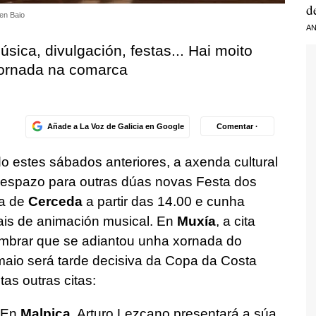
d
en Baio
AN
úsica, divulgación, festas... Hai moito
 xornada na comarca
Añade a La Voz de Galicia en Google
Comentar ·
 estes sábados anteriores, a axenda cultural
a, espazo para outras dúas novas Festa dos
sa de
Cerceda
a partir das 14.00 e cunha
ais de animación musical. En
Muxía
, a cita
embrar que se adiantou unha xornada do
e maio será tarde decisiva da Copa da Costa
as outras citas:
. En
Malpica
, Arturo Lezcano presentará a súa