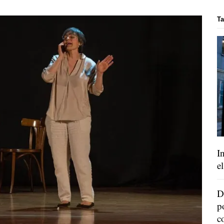
Ta
I
e
D
p
c