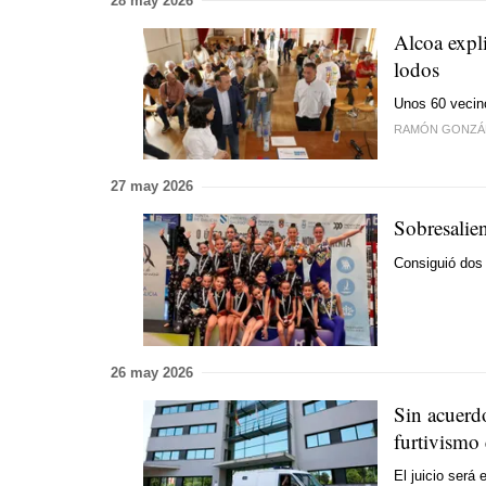
28 may 2026
Alcoa expli
lodos
Unos 60 vecino
RAMÓN GONZÁ
27 may 2026
Sobresalie
Consiguió dos
26 may 2026
Sin acuerd
furtivismo
El juicio será