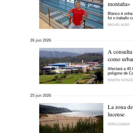
montaña»
Blanco é unha 
foi o traballo
MIGUEL ALBO
26 jun 2026
A consulta
como urban
Afectará a 40.
polígono de Ca
RAMÓN GONZÁ
25 jun 2026
La zona de
lucense
PEPA LOSADA