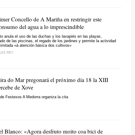
imer Concello de A Mariña en restringir este
consumo del agua a lo imprescindible
o anula el uso de las duchas y los lavapiés en las playas,
ado de las piscinas, el regado de los jardines y permite la actividad
 limitada
«á atención básica dos cultivos»
LEZ REY
eira do Mar pregonará el próximo día 18 la XIII
ercebe de Xove
de Festexos A Medorra organiza la cita
l Blanco: «Agora desfruto moito coa bici de