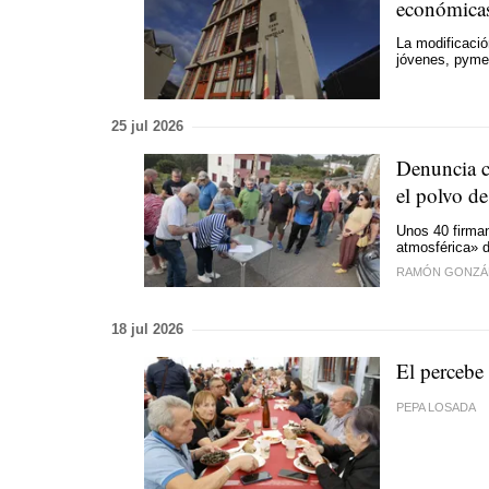
económica
La modificació
jóvenes, pyme
25 jul 2026
Denuncia co
el polvo de
Unos 40 firman
atmosférica» d
RAMÓN GONZÁ
18 jul 2026
El percebe
PEPA LOSADA