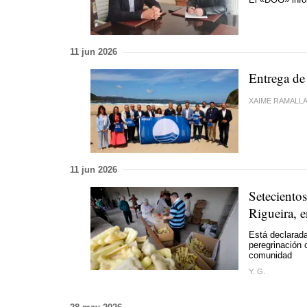
11 jun 2026
Entrega de 
XAIME RAMALL
11 jun 2026
Seteciento
Rigueira, e
Está declarada
peregrinación
comunidad
Y. G.