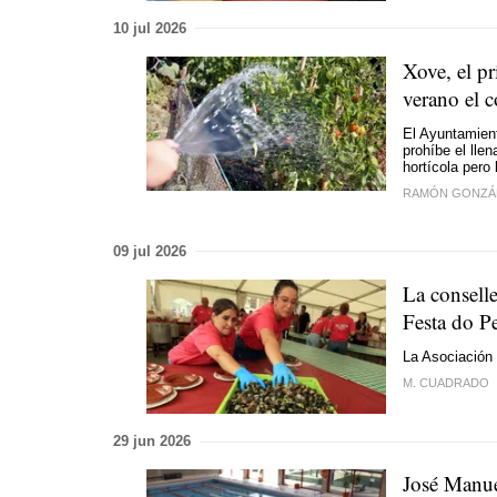
10 jul 2026
Xove, el pr
verano el 
El Ayuntamient
prohíbe el llen
hortícola pero
RAMÓN GONZÁ
09 jul 2026
La consell
Festa do P
La Asociación 
M. CUADRADO
29 jun 2026
José Manue