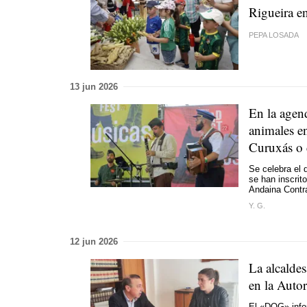
Rigueira e
PEPA LOSADA
13 jun 2026
En la agen
animales e
Curuxás o 
Se celebra el 
se han inscri
Andaina Contr
Y. G.
12 jun 2026
La alcalde
en la Auto
El «DOG» info