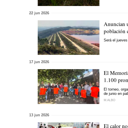
22 jun 2026
Anuncian un
población 
Será el jueves
17 jun 2026
El Memoria
1.100 prom
El torneo, org
de junio en pa
M.ALBO
13 jun 2026
El calor n