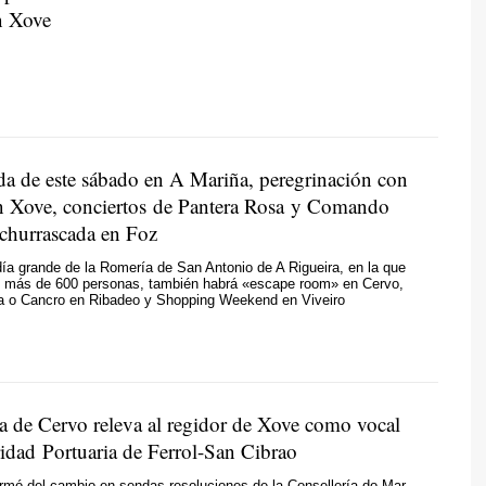
n Xove
da de este sábado en A Mariña, peregrinación con
n Xove, conciertos de Pantera Rosa y Comando
churrascada en Foz
día grande de la Romería de San Antonio de A Rigueira, en la que
to más de 600 personas, también habrá «escape room» en Cervo,
a o Cancro en Ribadeo y Shopping Weekend en Viveiro
sa de Cervo releva al regidor de Xove como vocal
ridad Portuaria de Ferrol-San Cibrao
rmó del cambio en sendas resoluciones de la Consellería do Mar