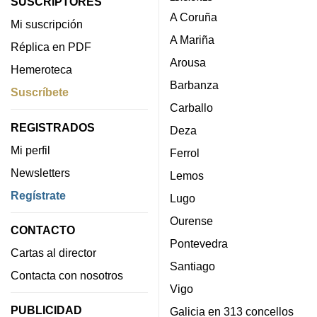
SUSCRIPTORES
A Coruña
Mi suscripción
A Mariña
Réplica en PDF
Arousa
Hemeroteca
Barbanza
Suscríbete
Carballo
REGISTRADOS
Deza
Mi perfil
Ferrol
Newsletters
Lemos
Regístrate
Lugo
Ourense
CONTACTO
Pontevedra
Cartas al director
Santiago
Contacta con nosotros
Vigo
PUBLICIDAD
Galicia en 313 concellos