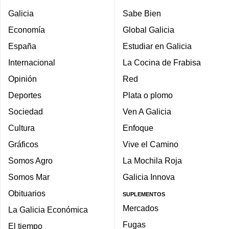
Galicia
Sabe Bien
Economía
Global Galicia
España
Estudiar en Galicia
Internacional
La Cocina de Frabisa
Opinión
Red
Deportes
Plata o plomo
Sociedad
Ven A Galicia
Cultura
Enfoque
Gráficos
Vive el Camino
Somos Agro
La Mochila Roja
Somos Mar
Galicia Innova
Obituarios
SUPLEMENTOS
Mercados
La Galicia Económica
Fugas
El tiempo