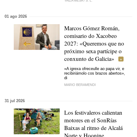
YAIZA MESA
/
S. L.
01 ago 2026
Marcos Gómez Román,
comisario do Xacobeo
2027: «Queremos que no
próximo sexa partícipe o
conxunto de Galicia»
«A igrexa ofreceulle ao papa vir, e
recibiriámolo cos brazos abertos»,
di
MARIO BERAMENDI
31 jul 2026
Los festivaleros calientan
motores en el SonRías
Baixas al ritmo de Alcalá
Norte y Hoonine