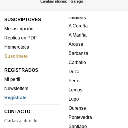
Cambiar idioma:
Galego
EDICIONES
SUSCRIPTORES
A Coruña
Mi suscripción
A Mariña
Réplica en PDF
Arousa
Hemeroteca
Barbanza
Suscríbete
Carballo
REGISTRADOS
Deza
Mi perfil
Ferrol
Newsletters
Lemos
Regístrate
Lugo
Ourense
CONTACTO
Pontevedra
Cartas al director
Santiago