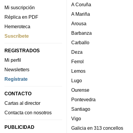
A Coruña
Mi suscripción
A Mariña
Réplica en PDF
Arousa
Hemeroteca
Barbanza
Suscríbete
Carballo
REGISTRADOS
Deza
Mi perfil
Ferrol
Newsletters
Lemos
Regístrate
Lugo
Ourense
CONTACTO
Pontevedra
Cartas al director
Santiago
Contacta con nosotros
Vigo
PUBLICIDAD
Galicia en 313 concellos