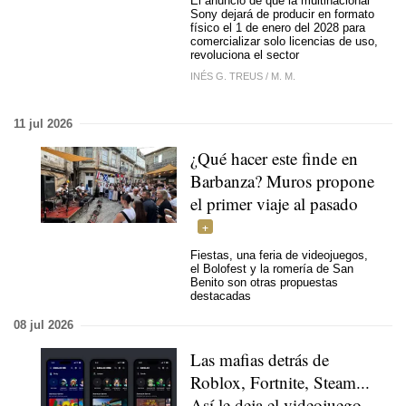
El anuncio de que la multinacional
Sony dejará de producir en formato
físico el 1 de enero del 2028 para
comercializar solo licencias de uso,
revoluciona el sector
INÉS G. TREUS
/
M. M.
11 jul 2026
¿Qué hacer este finde en
Barbanza? Muros propone
el primer viaje al pasado
Fiestas, una feria de videojuegos,
el Bolofest y la romería de San
Benito son otras propuestas
destacadas
08 jul 2026
Las mafias detrás de
Roblox, Fortnite, Steam...
Así le deja el videojuego