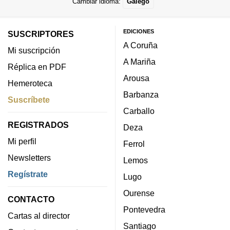
Cambiar idioma:
Galego
EDICIONES
SUSCRIPTORES
A Coruña
Mi suscripción
A Mariña
Réplica en PDF
Arousa
Hemeroteca
Barbanza
Suscríbete
Carballo
REGISTRADOS
Deza
Mi perfil
Ferrol
Newsletters
Lemos
Regístrate
Lugo
Ourense
CONTACTO
Pontevedra
Cartas al director
Santiago