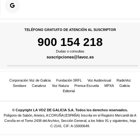
TELÉFONO GRATUITO DE ATENCIÓN AL SUSCRIPTOR
900 154 218
Dudas o consultas
suscripciones@lavoz.es
Corporación Voz de Galicia
Fundación SRFL
Voz Audiovisual
RadioVoz
Sondaxe
Canalvoz
Voz Natura
Prensa-Escuela
MPXA
Galicia
Editorial
© Copyright LA VOZ DE GALICIA S.A. Todos los derechos reservados.
Polígono de Sabón, Arteixo, A CORUÑA (ESPAÑA) Inscrita en el Registro Mercantil de A
Coruña en el Tomo 2438 del Archivo, Sección General, a los folios 91 y siguientes, hoja
C-2141. CIF: A-15000649.