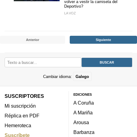
volver a vestir la camiseta del
Deportivo?
LA VOZ
Anterior
Siguiente
Cambiar idioma:
Galego
EDICIONES
SUSCRIPTORES
A Coruña
Mi suscripción
A Mariña
Réplica en PDF
Arousa
Hemeroteca
Barbanza
Suscríbete