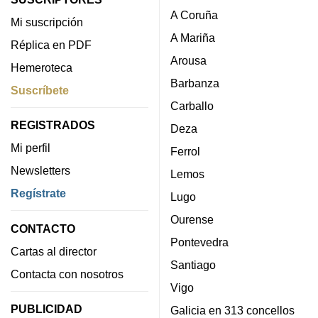
A Coruña
Mi suscripción
A Mariña
Réplica en PDF
Arousa
Hemeroteca
Barbanza
Suscríbete
Carballo
REGISTRADOS
Deza
Mi perfil
Ferrol
Newsletters
Lemos
Regístrate
Lugo
Ourense
CONTACTO
Pontevedra
Cartas al director
Santiago
Contacta con nosotros
Vigo
PUBLICIDAD
Galicia en 313 concellos