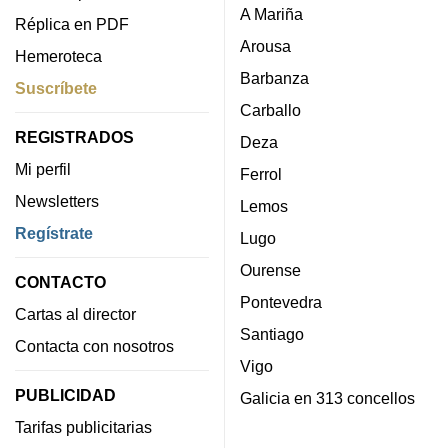
A Mariña
Réplica en PDF
Arousa
Hemeroteca
Barbanza
Suscríbete
Carballo
REGISTRADOS
Deza
Mi perfil
Ferrol
Newsletters
Lemos
Regístrate
Lugo
Ourense
CONTACTO
Pontevedra
Cartas al director
Santiago
Contacta con nosotros
Vigo
PUBLICIDAD
Galicia en 313 concellos
Tarifas publicitarias