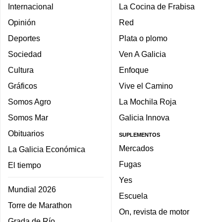
Internacional
La Cocina de Frabisa
Opinión
Red
Deportes
Plata o plomo
Sociedad
Ven A Galicia
Cultura
Enfoque
Gráficos
Vive el Camino
Somos Agro
La Mochila Roja
Somos Mar
Galicia Innova
Obituarios
SUPLEMENTOS
Mercados
La Galicia Económica
Fugas
El tiempo
Yes
Mundial 2026
Escuela
Torre de Marathon
On, revista de motor
Grada de Río