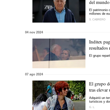
del mundo
El patrimonio 
millones de eu
S. CABRERO
04 nov 2024
Inditex pa
resultados
El grupo repar
07 ago 2024
El grupo d
tras elevar
Adquirió un te
turísticos y d
G. L.