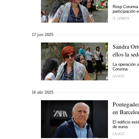
Rosp Corunna i
participación e
G. LEMOS
17 jun 2025
Sandra Ort
ellos la se
La operación s
Corunna
LA VOZ
16 abr 2025
Pontegadea
en Barcelo
El edificio es
de euros
LA VOZ