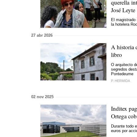
querella in
José Leyte
El magistrado 
la hotelera Ro
27 abr 2026
A historia 
libro
O arquitecto de
segredos dest
Pontedeume
P. HERMIDA
02 nov 2025
Inditex pa
Ortega cob
Durante todo e
euros por acci