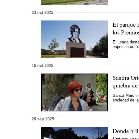
23 oct 2025
El parque 
los Premio
El jurado dest
especies autó
16 oct 2025
Sandra Orte
quiebra d
Banca March r
sociedad de l
28 sep 2025
Donde bril
Ortega que