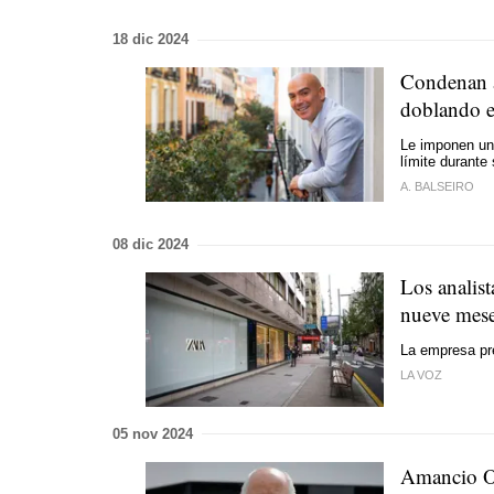
18 dic 2024
Condenan a
doblando e
Le imponen un
límite durante
A. BALSEIRO
08 dic 2024
Los analis
nueve mes
La empresa pr
LA VOZ
05 nov 2024
Amancio Or