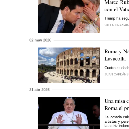
Marco Rubi
con el Vat
Trump ha segui
VALENTINA SAIN
02 may 2026
Roma y Nápo
Lavacolla
Cuatro ciudad
JUAN CAPEÁNS
21 abr 2026
Una misa e
Roma el pr
La jornada cul
artistas y pers
la actriz indo