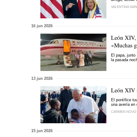
VALENTINA SAIN
16 jun 2026
León XIV, a
«Muchas gr
El papa, junto 
la pasada noch
13 jun 2026
León XIV c
El pontífice tu
una avería en 
CARMEN NOVO
15 jun 2026