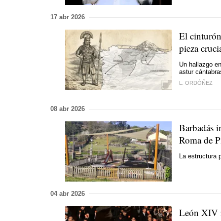
17 abr 2026
El cinturó
pieza cruci
Un hallazgo en
astur cántabra
L. ORDÓÑEZ
08 abr 2026
Barbadás in
Roma de P
La estructura 
04 abr 2026
León XIV re