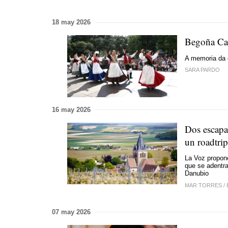
18 may 2026
Begoña Caa
A memoria da 
SARA PARDO
16 may 2026
Dos escapa
un roadtrip
La Voz propone
que se adentra
Danubio
MAR TORRES
/
07 may 2026