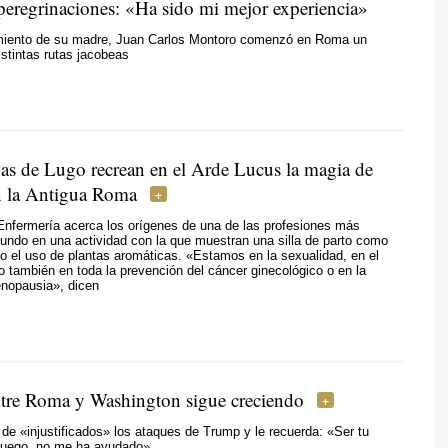
peregrinaciones: «Ha sido mi mejor experiencia»
cimiento de su madre, Juan Carlos Montoro comenzó en Roma un
istintas rutas jacobeas
as de Lugo recrean en el Arde Lucus la magia de
n la Antigua Roma
Enfermería acerca los orígenes de una de las profesiones más
undo en una actividad con la que muestran una silla de parto como
 o el uso de plantas aromáticas. «Estamos en la sexualidad, en el
 también en toda la prevención del cáncer ginecológico o en la
enopausia», dicen
entre Roma y Washington sigue creciendo
a de «injustificados» los ataques de Trump y le recuerda: «Ser tu
luego, no me ha ayudado»