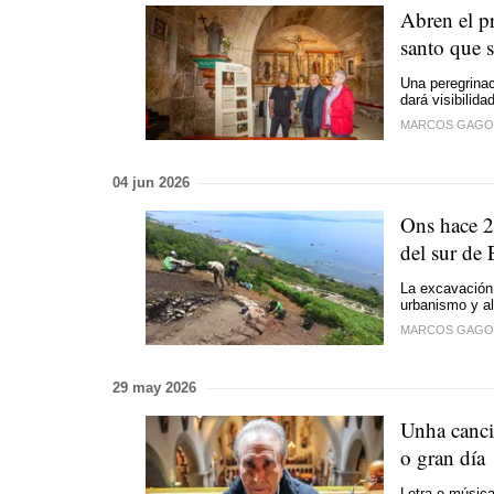
Abren el pr
santo que 
Una peregrina
dará visibilid
MARCOS GAGO
04 jun 2026
Ons hace 2
del sur de 
La excavación
urbanismo y al
MARCOS GAGO
29 may 2026
Unha canci
o gran día
Letra e música