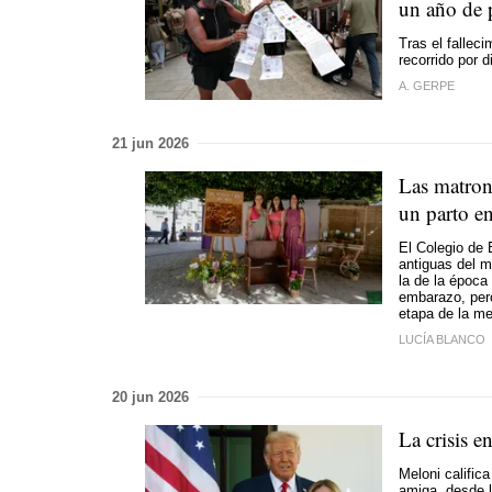
un año de 
Tras el falle
recorrido por d
A. GERPE
21 jun 2026
Las matron
un parto e
El Colegio de 
antiguas del m
la de la época
embarazo, pero
etapa de la m
LUCÍA BLANCO
20 jun 2026
La crisis 
Meloni calific
amiga, desde 