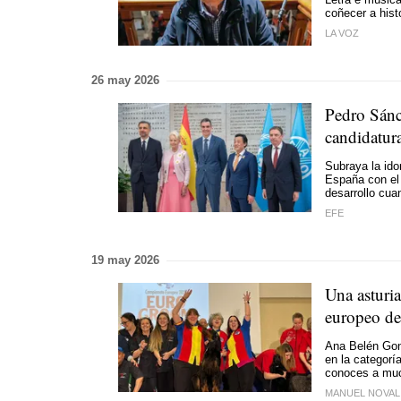
coñecer a hist
LA VOZ
26 may 2026
Pedro Sánc
candidatura
Subraya la id
España con el 
desarrollo cua
EFE
19 may 2026
Una asturi
europeo de
Ana Belén Gonz
en la categorí
conoces a muc
MANUEL NOVA