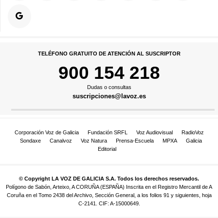
TELÉFONO GRATUITO DE ATENCIÓN AL SUSCRIPTOR
900 154 218
Dudas o consultas
suscripciones@lavoz.es
Corporación Voz de Galicia
Fundación SRFL
Voz Audiovisual
RadioVoz
Sondaxe
Canalvoz
Voz Natura
Prensa-Escuela
MPXA
Galicia
Editorial
© Copyright LA VOZ DE GALICIA S.A. Todos los derechos reservados.
Polígono de Sabón, Arteixo, A CORUÑA (ESPAÑA) Inscrita en el Registro Mercantil de A
Coruña en el Tomo 2438 del Archivo, Sección General, a los folios 91 y siguientes, hoja
C-2141. CIF: A-15000649.