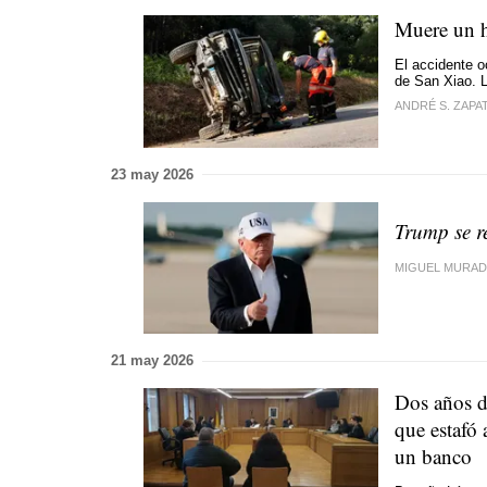
Muere un h
El accidente o
de San Xiao. L
ANDRÉ S. ZAPA
23 may 2026
Trump se r
MIGUEL MURA
21 may 2026
Dos años de
que estafó 
un banco