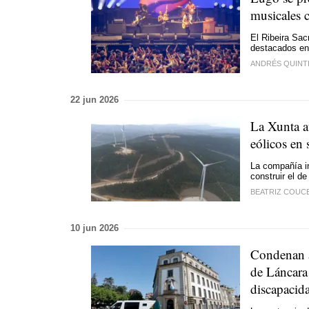
musicales 
El Ribeira Sac
destacados en 
ANDRÉS QUINT
22 jun 2026
La Xunta a
eólicos en
La compañía in
construir el d
BEATRIZ COUC
10 jun 2026
Condenan a
de Láncara
discapacid