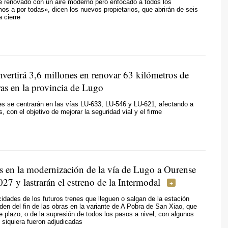
 renovado con un aire moderno pero enfocado a todos los
os a por todas», dicen los nuevos propietarios, que abrirán de seis
 cierre
nvertirá 3,6 millones en renovar 63 kilómetros de
eras en la provincia de Lugo
s se centrarán en las vías LU-633, LU-546 y LU-621, afectando a
, con el objetivo de mejorar la seguridad vial y el firme
os en la modernización de la vía de Lugo a Ourense
027 y lastrarán el estreno de la Intermodal
cidades de los futuros trenes que lleguen o salgan de la estación
en del fin de las obras en la variante de A Pobra de San Xiao, que
e plazo, o de la supresión de todos los pasos a nivel, con algunos
 siquiera fueron adjudicadas