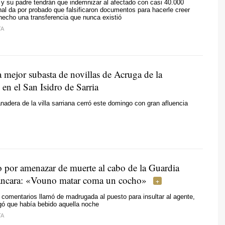
y su padre tendrán que indemnizar al afectado con casi 40.000
unal da por probado que falsificaron documentos para hacerle creer
hecho una transferencia que nunca existió
TA
 mejor subasta de novillas de Acruga de la
en el San Isidro de Sarria
anadera de la villa sarriana cerró este domingo con gran afluencia
por amenazar de muerte al cabo de la Guardia
áncara:
«Vouno matar coma un cocho»
s comentarios llamó de madrugada al puesto para insultar al agente,
gó que había bebido aquella noche
TA