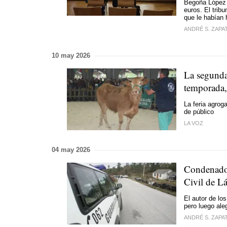
Begoña López 
euros. El trib
que le habían 
ANDRÉ S. ZAPA
10 may 2026
La segunda
temporada, 
La feria agrog
de público
LA VOZ
04 may 2026
Condenado 
Civil de L
El autor de lo
pero luego ale
ANDRÉ S. ZAPA