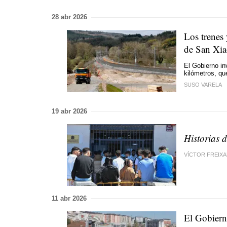
28 abr 2026
Los trenes 
de San Xi
El Gobierno inv
kilómetros, qu
SUSO VARELA
19 abr 2026
Historias 
VÍCTOR FREIX
11 abr 2026
El Gobiern