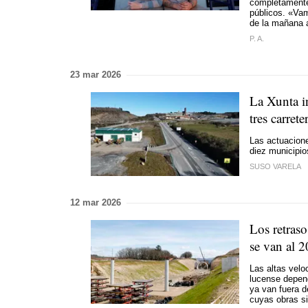
completamente
públicos. «Vam
de la mañana a
P. A.
23 mar 2026
La Xunta i
tres carret
Las actuacione
diez municipios
SUSO VARELA
12 mar 2026
Los retras
se van al 2
Las altas velo
lucense depend
ya van fuera d
cuyas obras si