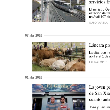
servicios f
El ministro Ós
estación de tr
un Avril 107 d
SUSO VARELA
07 abr 2026
Láncara pr
La cita, que i
abril y el 1 d
LAURA LÓPEZ
01 abr 2026
La joven p
de San Xia
cuanto ant
Jose y Javi in