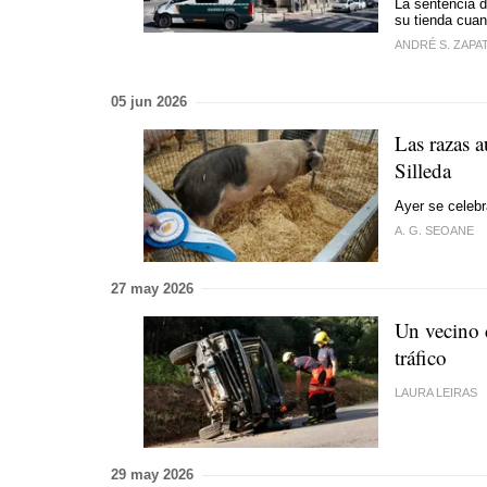
La sentencia d
su tienda cuan
ANDRÉ S. ZAPA
05 jun 2026
Las razas 
Silleda
Ayer se celebr
A. G. SEOANE
27 may 2026
Un vecino 
tráfico
LAURA LEIRAS
29 may 2026