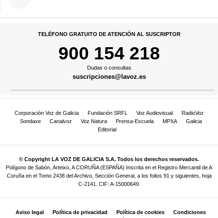
TELÉFONO GRATUITO DE ATENCIÓN AL SUSCRIPTOR
900 154 218
Dudas o consultas
suscripciones@lavoz.es
Corporación Voz de Galicia
Fundación SRFL
Voz Audiovisual
RadioVoz
Sondaxe
Canalvoz
Voz Natura
Prensa-Escuela
MPXA
Galicia
Editorial
© Copyright LA VOZ DE GALICIA S.A. Todos los derechos reservados.
Polígono de Sabón, Arteixo, A CORUÑA (ESPAÑA) Inscrita en el Registro Mercantil de A
Coruña en el Tomo 2438 del Archivo, Sección General, a los folios 91 y siguientes, hoja
C-2141. CIF: A-15000649.
Aviso legal
Política de privacidad
Política de cookies
Condiciones