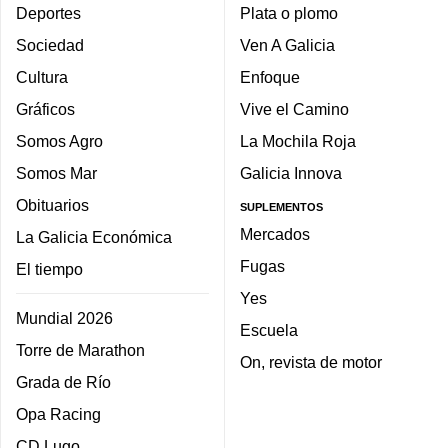
Deportes
Plata o plomo
Sociedad
Ven A Galicia
Cultura
Enfoque
Gráficos
Vive el Camino
Somos Agro
La Mochila Roja
Somos Mar
Galicia Innova
Obituarios
SUPLEMENTOS
Mercados
La Galicia Económica
Fugas
El tiempo
Yes
Mundial 2026
Escuela
Torre de Marathon
On, revista de motor
Grada de Río
Opa Racing
CD Lugo