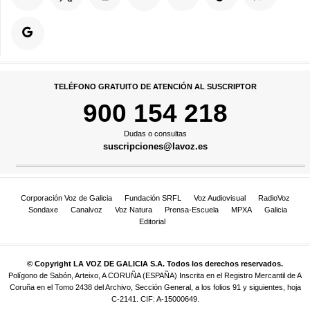
TELÉFONO GRATUITO DE ATENCIÓN AL SUSCRIPTOR
900 154 218
Dudas o consultas
suscripciones@lavoz.es
Corporación Voz de Galicia
Fundación SRFL
Voz Audiovisual
RadioVoz
Sondaxe
Canalvoz
Voz Natura
Prensa-Escuela
MPXA
Galicia
Editorial
© Copyright LA VOZ DE GALICIA S.A. Todos los derechos reservados.
Polígono de Sabón, Arteixo, A CORUÑA (ESPAÑA) Inscrita en el Registro Mercantil de A
Coruña en el Tomo 2438 del Archivo, Sección General, a los folios 91 y siguientes, hoja
C-2141. CIF: A-15000649.