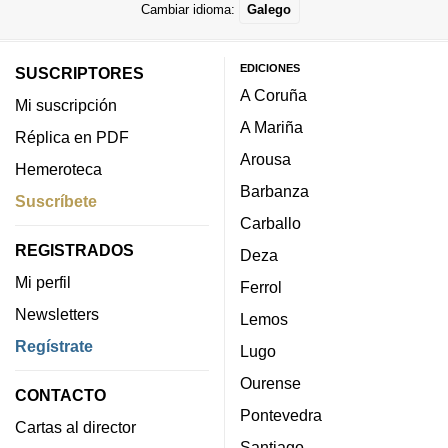
Cambiar idioma:
Galego
EDICIONES
SUSCRIPTORES
A Coruña
Mi suscripción
A Mariña
Réplica en PDF
Arousa
Hemeroteca
Barbanza
Suscríbete
Carballo
REGISTRADOS
Deza
Mi perfil
Ferrol
Newsletters
Lemos
Regístrate
Lugo
Ourense
CONTACTO
Pontevedra
Cartas al director
Santiago