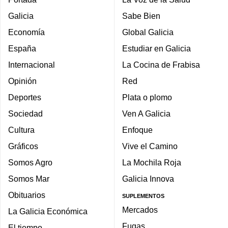
Galicia
Sabe Bien
Economía
Global Galicia
España
Estudiar en Galicia
Internacional
La Cocina de Frabisa
Opinión
Red
Deportes
Plata o plomo
Sociedad
Ven A Galicia
Cultura
Enfoque
Gráficos
Vive el Camino
Somos Agro
La Mochila Roja
Somos Mar
Galicia Innova
Obituarios
SUPLEMENTOS
Mercados
La Galicia Económica
Fugas
El tiempo