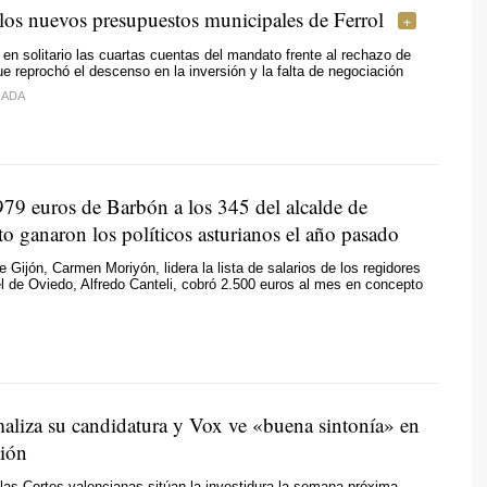
 los nuevos presupuestos municipales de Ferrol
en solitario las cuartas cuentas del mandato frente al rechazo de
que reprochó el descenso en la inversión y la falta de negociación
RADA
979 euros de Barbón a los 345 del alcalde de
o ganaron los políticos asturianos el año pasado
e Gijón, Carmen Moriyón, lidera la lista de salarios de los regidores
el de Oviedo, Alfredo Canteli, cobró 2.500 euros al mes en concepto
maliza su candidatura y Vox ve «buena sintonía» en
ción
las Cortes valencianas sitúan la investidura la semana próxima