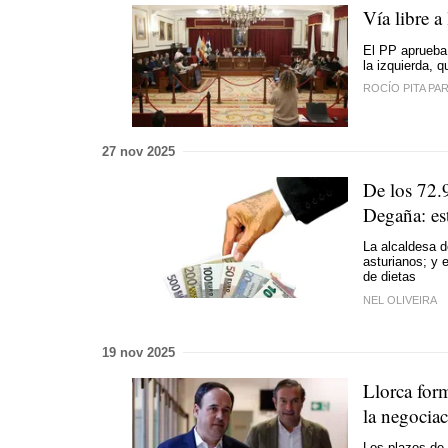
Vía libre a
El PP aprueba 
la izquierda, 
ROCÍO PITA PA
27 nov 2025
De los 72.
Degaña: est
La alcaldesa d
asturianos; y 
de dietas
NEL OLIVEIRA
19 nov 2025
Llorca for
la negocia
Los plazos de 