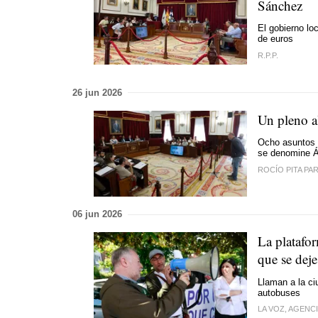
Sánchez
El gobierno lo
de euros
R.P.P.
26 jun 2026
Un pleno a
Ocho asuntos f
se denomine Á
ROCÍO PITA PA
06 jun 2026
La platafor
que se deje
Llaman a la ci
autobuses
LA VOZ, AGENC