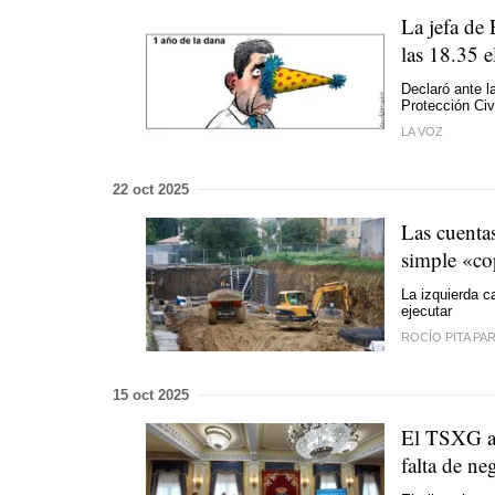
La jefa de
las 18.35 e
Declaró ante l
Protección Civ
LA VOZ
22 oct 2025
Las cuentas
simple «co
La izquierda c
ejecutar
ROCÍO PITA PA
15 oct 2025
El TSXG an
falta de ne