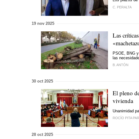
C. PERALTA
19 nov 2025
Las crítica
«machetazo
PSOE, BNG y F
las necesidade
B. ANTÓN
30 oct 2025
El pleno d
vivienda
Unanimidad par
ROCÍO PITA PA
28 oct 2025