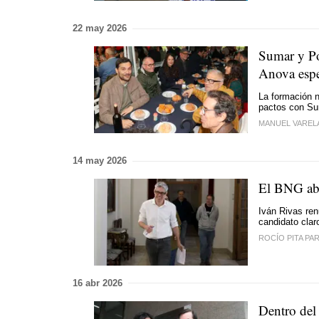
22 may 2026
Sumar y Po
Anova esp
La formación n
pactos con Su
MANUEL VAREL
14 may 2026
El BNG abr
Iván Rivas ren
candidato clar
ROCÍO PITA PA
16 abr 2026
Dentro del 