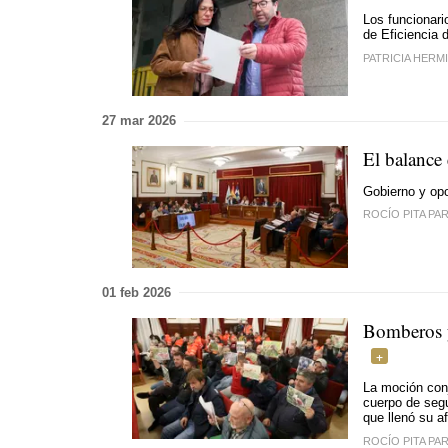
Los funcionari
de Eficiencia d
PATRICIA HERM
27 mar 2026
El balance
Gobierno y opo
ROCÍO PITA PA
01 feb 2026
Bomberos y
La moción conj
cuerpo de segu
que llenó su a
ROCÍO PITA PA