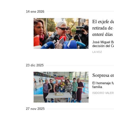
14 ene 2026
El exjefe 
retirada de
enteré día
José Miguel Ba
decisión del C
LA VOZ
23 dic 2025
Sorpresa e
El homenaje fu
familia
ISIDORO VALER
27 nov 2025