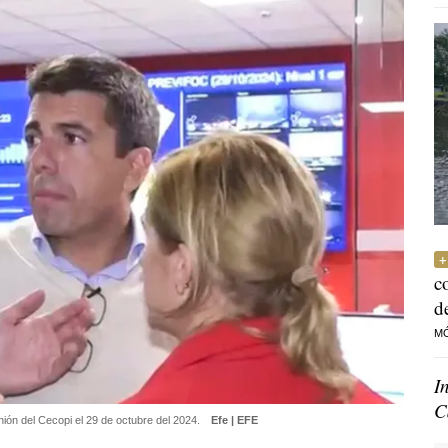
c
d
M
I
C
unión del Cecopi el 29 de octubre del 2024.
Efe | EFE