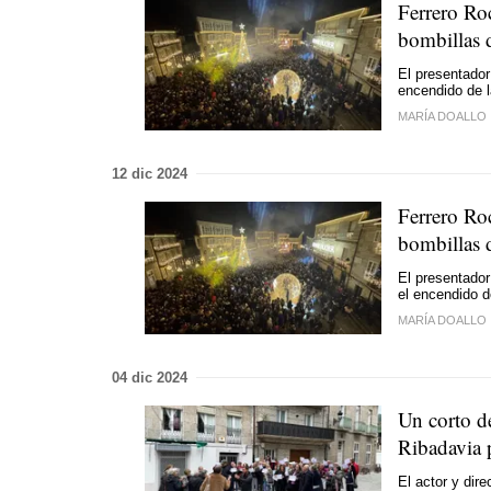
Ferrero Ro
bombillas 
El presentador
encendido de l
MARÍA DOALLO
12 dic 2024
Ferrero Ro
bombillas 
El presentado
el encendido d
MARÍA DOALLO
04 dic 2024
Un corto d
Ribadavia p
El actor y dir