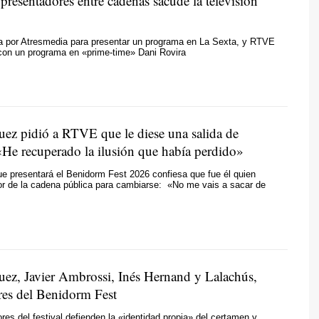
 presentadores entre cadenas sacude la televisión
ha por Atresmedia para presentar un programa en La Sexta, y RTVE
con un programa en «prime-time» Dani Rovira
uez pidió a RTVE que le diese una salida de
«He recuperado la ilusión que había perdido»
que presentará el Benidorm Fest 2026 confiesa que fue él quien
tor de la cadena pública para cambiarse: «No me vais a sacar de
uez, Javier Ambrossi, Inés Hernand y Lalachús,
res del Benidorm Fest
res del festival defienden la «identidad propia» del certamen y