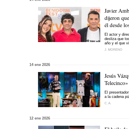
Javier Amb
dijeron qu
él desde lo
El actor y dir
desliza que to
año y el que v
J. MORENO
14 ene 2026
Jesús Vázq
Telecinco»
El presentador
a la cadena pú
C. A.
12 ene 2026