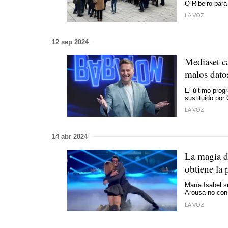
O Ribeiro para
LA VOZ
12 sep 2024
Mediaset c
malos dato
El último prog
sustituido po
LA VOZ
14 abr 2024
La magia d
obtiene la 
María Isabel s
Arousa no cons
LA VOZ