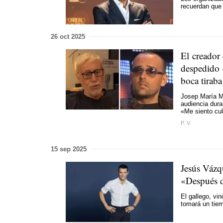
recuerdan que
26 oct 2025
El creador
despedido 
boca tirab
Josep María Ma
audiencia dur
«Me siento cul
P. V.
15 sep 2025
Jesús Vázqu
«Después d
El gallego, vi
tomará un tie