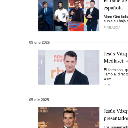
El baile de
española
Marc Giró fic
suple su baja 
P. VILASOA
09 ene 2026
Jesús Vázq
Mediaset: 
El ferrolano, 
llamó al direc
ahí»
P.. V.
05 dic 2025
Jesús Vázq
presentado
Los organizado