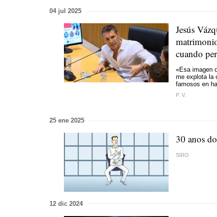
04 jul 2025
Jesús Vázqu
matrimonio 
cuando perd
«Esa imagen de
me explota la 
famosos en ha
P. V.
25 ene 2025
30 anos do
SIRO
12 dic 2024