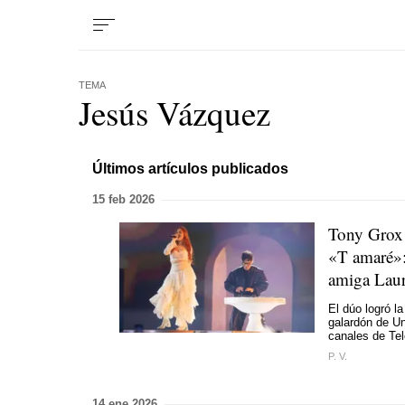
TEMA
Jesús Vázquez
Últimos artículos publicados
15 feb 2026
Tony Grox
«T amaré»:
amiga Laur
El dúo logró l
galardón de Un
canales de Te
P. V.
14 ene 2026