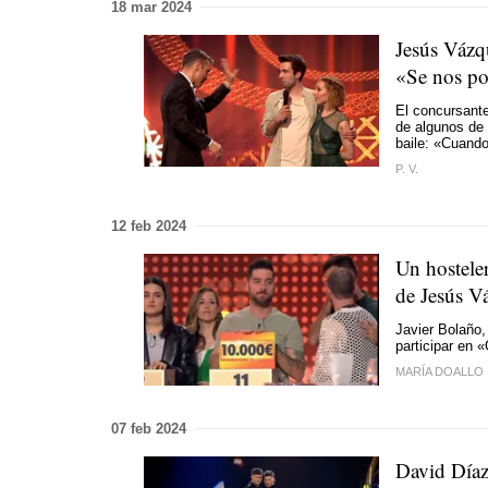
18 mar 2024
Jesús Vázqu
«Se nos po
El concursante
de algunos de
baile: «Cuando
P. V.
12 feb 2024
Un hostele
de Jesús V
Javier Bolaño, 
participar en
MARÍA DOALLO
07 feb 2024
David Díaz 