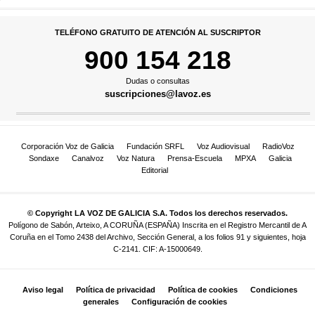
TELÉFONO GRATUITO DE ATENCIÓN AL SUSCRIPTOR
900 154 218
Dudas o consultas
suscripciones@lavoz.es
Corporación Voz de Galicia
Fundación SRFL
Voz Audiovisual
RadioVoz
Sondaxe
Canalvoz
Voz Natura
Prensa-Escuela
MPXA
Galicia
Editorial
© Copyright LA VOZ DE GALICIA S.A. Todos los derechos reservados.
Polígono de Sabón, Arteixo, A CORUÑA (ESPAÑA) Inscrita en el Registro Mercantil de A
Coruña en el Tomo 2438 del Archivo, Sección General, a los folios 91 y siguientes, hoja
C-2141. CIF: A-15000649.
Aviso legal
Política de privacidad
Política de cookies
Condiciones
generales
Configuración de cookies