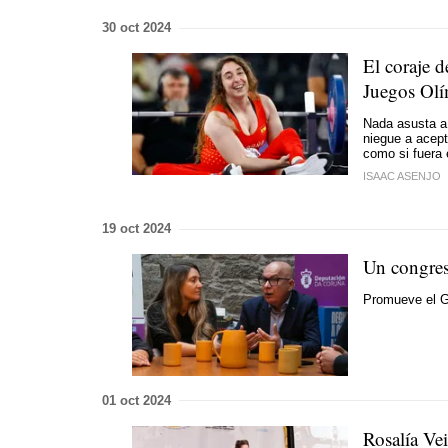
30 oct 2024
El coraje 
Juegos Ol
Nada asusta a 
niegue a acept
como si fuera 
ISAAC ASENJO
19 oct 2024
Un congres
Promueve el Gob
01 oct 2024
Rosalía Vei