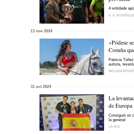
A entidade apo
A. S. RODRÍGU
13 nov 2024
«Pódese ser
Coruña que
Patricia Túñez
autista, levan
MELISSA RODR
31 oct 2024
La levanta
de Europa
Consiguió un o
la general
LA VOZ