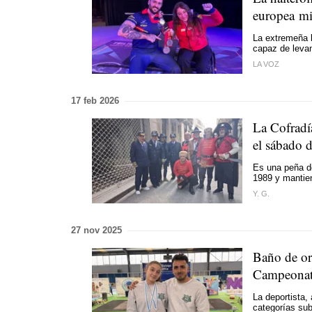
europea mi
La extremeña b
capaz de leva
LA VOZ
17 feb 2026
La Cofradí
el sábado d
Es una peña d
1989 y mantie
Y. G.
27 nov 2025
Baño de or
Campeonato
La deportista,
categorías sub