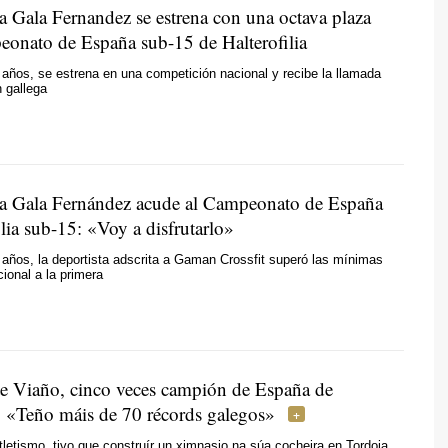
a Gala Fernandez se estrena con una octava plaza
eonato de España sub-15 de Halterofilia
años, se estrena en una competición nacional y recibe la llamada
n gallega
a Gala Fernández acude al Campeonato de España
ilia sub-15: «Voy a disfrutarlo»
años, la deportista adscrita a Gaman Crossfit superó las mínimas
cional a la primera
te Viaño, cinco veces campión de España de
a: «Teño máis de 70 récords galegos»
etismo, tivo que construír un ximnasio na súa cocheira en Tordoia