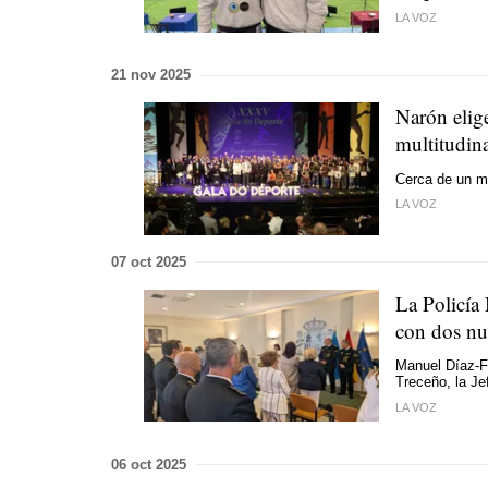
LA VOZ
21 nov 2025
Narón elige
multitudina
Cerca de un mi
LA VOZ
07 oct 2025
La Policía 
con dos n
Manuel Díaz-F
Treceño, la Je
LA VOZ
06 oct 2025