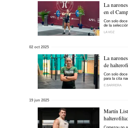
La narones
en el Camp
Con solo doce 
de la selecció
LA VOZ
02 oct 2025
La narones
de halterof
Con solo doce 
para la cita na
E.BARRERA
19 jun 2025
Martín Lis
halterofili
Comezou no atl