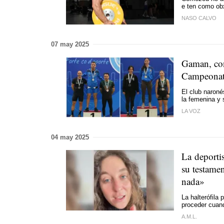
e ten como obx
NASO CALVO
07 may 2025
Gaman, con
Campeonato
El club naronés
la femenina y 
LA VOZ
04 may 2025
La deporti
su testamen
nada»
La halterófila
proceder cuand
A.M.L.