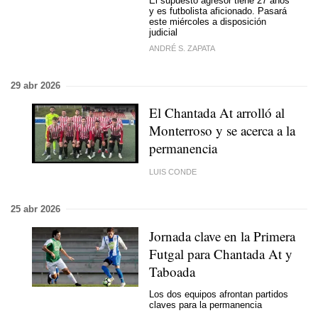
El supuesto agresor tiene 27 años
y es futbolista aficionado. Pasará
este miércoles a disposición
judicial
ANDRÉ S. ZAPATA
29 abr 2026
El Chantada At arrolló al
Monterroso y se acerca a la
permanencia
LUIS CONDE
25 abr 2026
Jornada clave en la Primera
Futgal para Chantada At y
Taboada
Los dos equipos afrontan partidos
claves para la permanencia